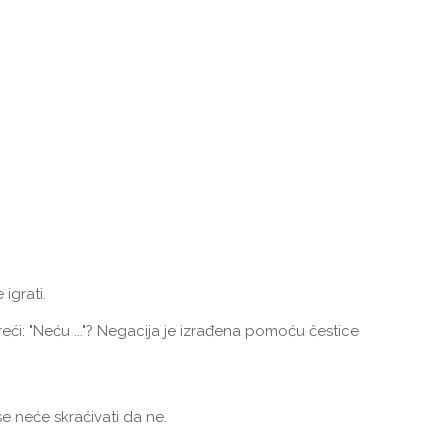
igrati.
eći: "Neću ..."? Negacija je izrađena pomoću čestice
eće skraćivati ​​da ne.