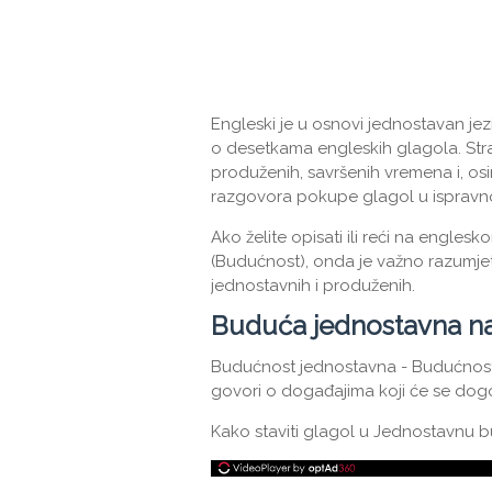
Engleski je u osnovi jednostavan jez
o desetkama engleskih glagola. Stran
produženih, savršenih vremena i, o
razgovora pokupe glagol u ispravno
Ako želite opisati ili reći na engl
(Budućnost), onda je važno razumjet
jednostavnih i produženih.
Buduća jednostavna n
Budućnost jednostavna - Budućnost
govori o događajima koji će se dogo
Kako staviti glagol u Jednostavnu b