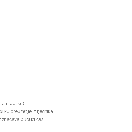
nom obliku).
iku preuzet je iz rječnika.
 označava budući čas.