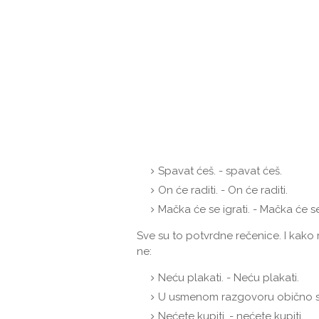
Spavat ćeš. - spavat ćeš.
On će raditi. - On će raditi.
Mačka će se igrati. - Mačka će se 
Sve su to potvrdne rečenice. I kako r
ne:
Neću plakati. - Neću plakati.
U usmenom razgovoru obično se n
Nećete kupiti. - nećete kupiti.