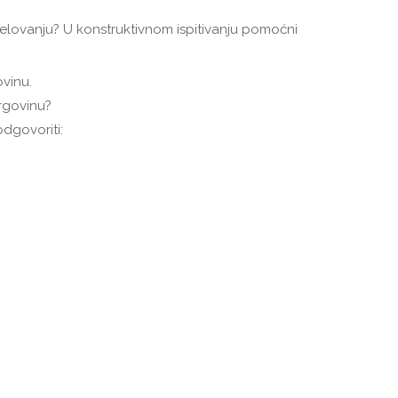
elovanju? U konstruktivnom ispitivanju pomoćni
ovinu.
trgovinu?
dgovoriti: