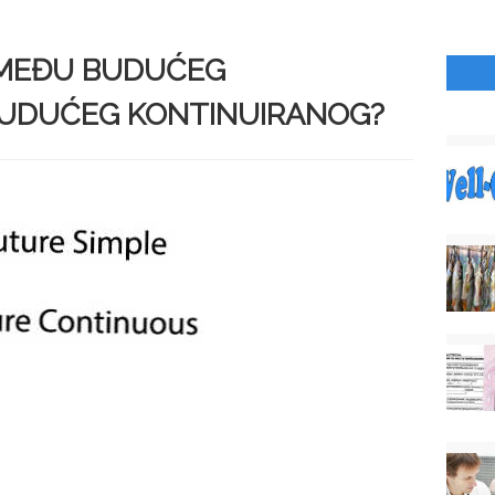
IZMEĐU BUDUĆEG
BUDUĆEG KONTINUIRANOG?