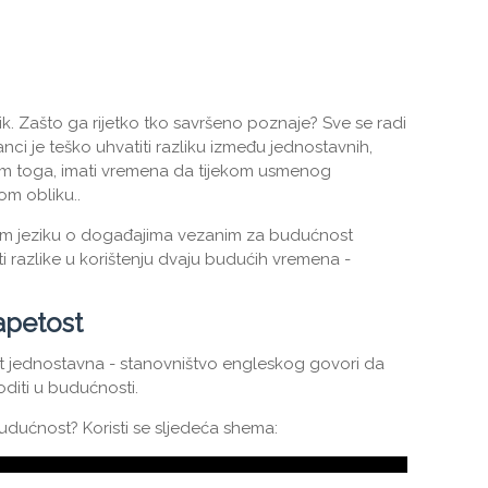
ik. Zašto ga rijetko tko savršeno poznaje? Sve se radi
ci je teško uhvatiti razliku između jednostavnih,
sim toga, imati vremena da tijekom usmenog
m obliku..
eskom jeziku o događajima vezanim za budućnost
i razlike u korištenju dvaju budućih vremena -
apetost
 jednostavna - stanovništvo engleskog govori da
diti u budućnosti.
udućnost? Koristi se sljedeća shema: