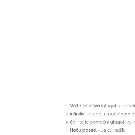
Will + Infinitive
(glagol u počet
infinitiv
- glagol u početnom obl
će
- to je pomoćni glagol koji
Hoću
posao
. - Ja ću raditi.