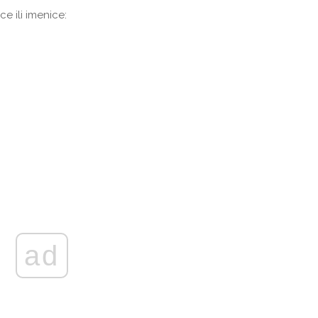
e ili imenice:
ad