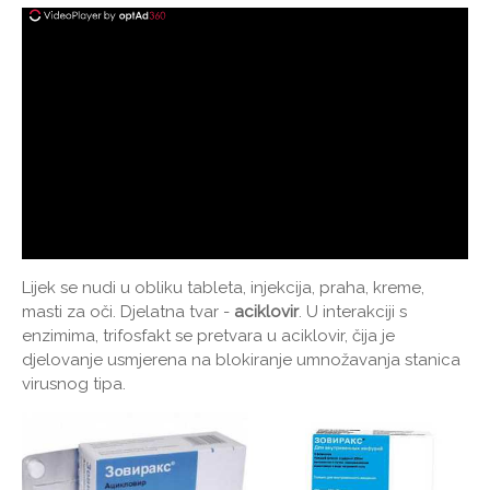
Lijek se nudi u obliku tableta, injekcija, praha, kreme,
masti za oči. Djelatna tvar -
aciklovir
. U interakciji s
enzimima, trifosfakt se pretvara u aciklovir, čija je
djelovanje usmjerena na blokiranje umnožavanja stanica
virusnog tipa.