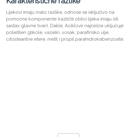
Karakteristične razlike
Lijekovi imaju malo razlike, odnose se isključivo na
pomoćne komponente (različiti oblici lijeka imaju isti
sastav glavne tvari). Dakle, Aciklovir najčešće uključuje
polietilen glikole, vazelin, vosak, parafinsko ulje,
citostearilne etere, metil i propil parahidroksibenzoate.