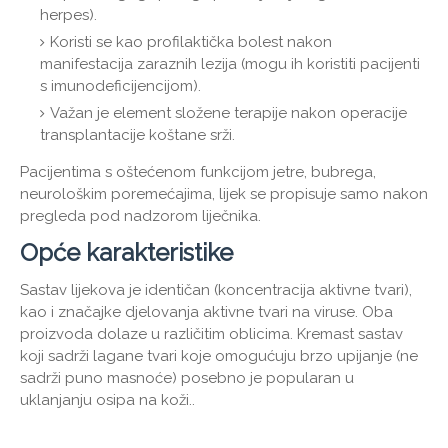
herpes).
Koristi se kao profilaktička bolest nakon
manifestacija zaraznih lezija (mogu ih koristiti pacijenti
s imunodeficijencijom).
Važan je element složene terapije nakon operacije
transplantacije koštane srži.
Pacijentima s oštećenom funkcijom jetre, bubrega,
neurološkim poremećajima, lijek se propisuje samo nakon
pregleda pod nadzorom liječnika.
Opće karakteristike
Sastav lijekova je identičan (koncentracija aktivne tvari),
kao i značajke djelovanja aktivne tvari na viruse. Oba
proizvoda dolaze u različitim oblicima. Kremast sastav
koji sadrži lagane tvari koje omogućuju brzo upijanje (ne
sadrži puno masnoće) posebno je popularan u
uklanjanju osipa na koži..