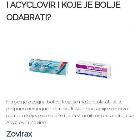
I ACYCLOVIR I KOJE JE BOLJE
ODABRATI?
Herpes je ozbiljna bolest koja se može blokirati, ali je
potpuno nemoguće eliminirati. Najpopularnije sredstvo
pomoću kojeg se možete riješiti virusnih osipa smatraju se
Acyclovir i Zovirax.
Zovirax