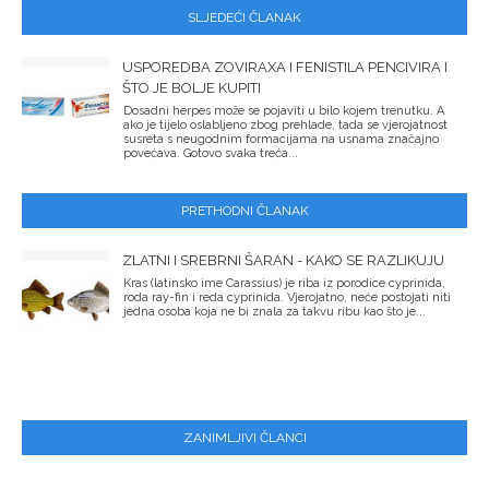
SLJEDEĆI ČLANAK
USPOREDBA ZOVIRAXA I FENISTILA PENCIVIRA I
ŠTO JE BOLJE KUPITI
Dosadni herpes može se pojaviti u bilo kojem trenutku. A
ako je tijelo oslabljeno zbog prehlade, tada se vjerojatnost
susreta s neugodnim formacijama na usnama značajno
povećava. Gotovo svaka treća...
PRETHODNI ČLANAK
ZLATNI I SREBRNI ŠARAN - KAKO SE RAZLIKUJU
Kras (latinsko ime Carassius) je riba iz porodice cyprinida,
roda ray-fin i reda cyprinida. Vjerojatno, neće postojati niti
jedna osoba koja ne bi znala za takvu ribu kao što je...
ZANIMLJIVI ČLANCI