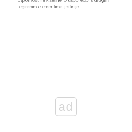
otpornost na kiseline. U usporedbi s drugim
legiranim elementima, jeftinije.
ad