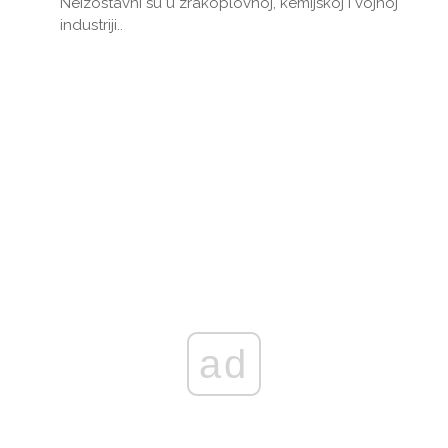
Neizostavni su u zrakoplovnoj, kemijskoj i vojnoj
industriji..
ad