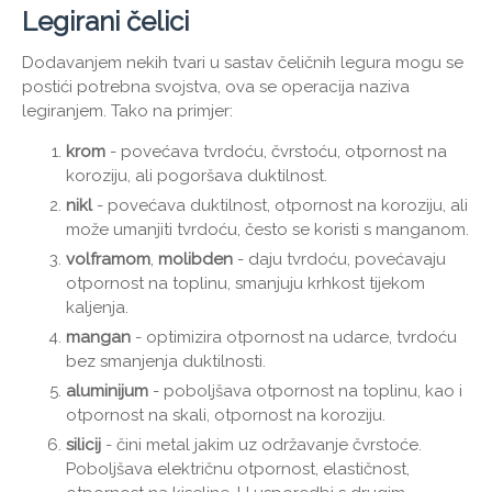
Legirani čelici
Dodavanjem nekih tvari u sastav čeličnih legura mogu se
postići potrebna svojstva, ova se operacija naziva
legiranjem. Tako na primjer:
krom
- povećava tvrdoću, čvrstoću, otpornost na
koroziju, ali pogoršava duktilnost.
nikl
- povećava duktilnost, otpornost na koroziju, ali
može umanjiti tvrdoću, često se koristi s manganom.
volframom
,
molibden
- daju tvrdoću, povećavaju
otpornost na toplinu, smanjuju krhkost tijekom
kaljenja.
mangan
- optimizira otpornost na udarce, tvrdoću
bez smanjenja duktilnosti.
aluminijum
- poboljšava otpornost na toplinu, kao i
otpornost na skali, otpornost na koroziju.
silicij
- čini metal jakim uz održavanje čvrstoće.
Poboljšava električnu otpornost, elastičnost,