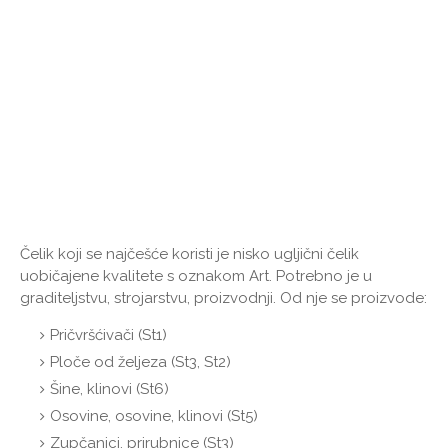
Čelik koji se najčešće koristi je nisko ugljični čelik
uobičajene kvalitete s oznakom Art. Potrebno je u
graditeljstvu, strojarstvu, proizvodnji. Od nje se proizvode:
Pričvršćivači (St1)
Ploče od željeza (St3, St2)
Šine, klinovi (St6)
Osovine, osovine, klinovi (St5)
Zupčanici, prirubnice (St3)