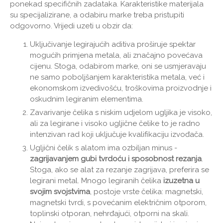
ponekad specifičnih zadataka. Karakteristike materijala
su specijalizirane, a odabiru marke treba pristupiti
odgovorno. Vrijedi uzeti u obzir da:
Uključivanje legirajućih aditiva proširuje spektar
mogućih primjena metala, ali značajno povećava
cijenu. Stoga, odabirom marke, oni se usmjeravaju
ne samo poboljšanjem karakteristika metala, već i
ekonomskom izvedivošću, troškovima proizvodnje i
oskudnim legiranim elementima.
Zavarivanje čelika s niskim udjelom ugljika je visoko,
ali za legirane i visoko ugljične čelike to je radno
intenzivan rad koji uključuje kvalifikaciju izvođača.
Ugljični čelik s alatom ima ozbiljan minus -
zagrijavanjem gubi tvrdoću i sposobnost rezanja
.
Stoga, ako se alat za rezanje zagrijava, preferira se
legirani metal. Mnogo legiranih čelika
izuzetna u
svojim svojstvima
, postoje vrste čelika: magnetski,
magnetski tvrdi, s povećanim električnim otporom,
toplinski otporan, nehrđajući, otporni na skali.