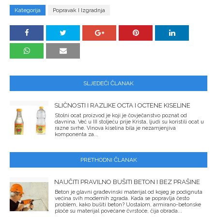
Kategorija
Popravak I Izgradnja
SLJEDEĆI ČLANAK
SLIČNOSTI I RAZLIKE OCTA I OCTENE KISELINE
Stolni ocat proizvod je koji je čovječanstvo poznat od
davnina. Već u III stoljeću prije Krista, ljudi su koristili ocat u
razne svrhe. Vinova kiselina bila je nezamjenjiva
komponenta za...
PRETHODNI ČLANAK
NAUČITI PRAVILNO BUŠITI BETON I BEZ PRAŠINE
Beton je glavni građevinski materijal od kojeg je podignuta
većina svih modernih zgrada. Kada se popravlja često
problem, kako bušiti beton? Uostalom, armirano-betonske
ploče su materijal povećane čvrstoće, čija obrada...