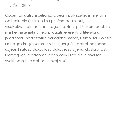
Žica (St2)
Općenito, ugljični čelici su u većini pokazatelja inferiorni
od legiranih čelika, ali su prilično pouzdani,
visokokvalitetni, jeftini i stoga u potražnji. Prilikom odabira
marke materijala vrijedi proučiti referentnu literaturu,
prednosti i nedostatke određene marke, uzimajući u obzir
i mnoge druge parametre, uključujući - potrebne radne
uvjete: krutost, duktilnost, duktilnost, cijenu, dostupnost.
Nemoguće je odabrati jedan čelik i reći da je savršen -
svaki od njih je dobar za svoj slučaj.