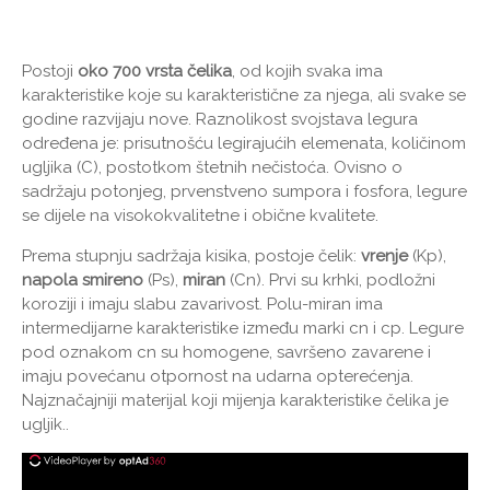
Postoji
oko 700 vrsta čelika
, od kojih svaka ima
karakteristike koje su karakteristične za njega, ali svake se
godine razvijaju nove. Raznolikost svojstava legura
određena je: prisutnošću legirajućih elemenata, količinom
ugljika (C), postotkom štetnih nečistoća. Ovisno o
sadržaju potonjeg, prvenstveno sumpora i fosfora, legure
se dijele na visokokvalitetne i obične kvalitete.
Prema stupnju sadržaja kisika, postoje čelik:
vrenje
(Kp),
napola smireno
(Ps),
miran
(Cn). Prvi su krhki, podložni
koroziji i imaju slabu zavarivost. Polu-miran ima
intermedijarne karakteristike između marki cn i cp. Legure
pod oznakom cn su homogene, savršeno zavarene i
imaju povećanu otpornost na udarna opterećenja.
Najznačajniji materijal koji mijenja karakteristike čelika je
ugljik..