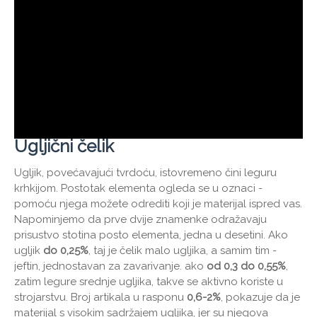
Ugljični čelik
Ugljik, povećavajući tvrdoću, istovremeno čini leguru
krhkijom. Postotak elementa ogleda se u oznaci -
pomoću njega možete odrediti koji je materijal ispred vas.
Napominjemo da prve dvije znamenke odražavaju
prisustvo stotina posto elementa, jedna u desetini. Ako
ugljik
do 0,25%
, taj je čelik malo ugljika, a samim tim -
jeftin, jednostavan za zavarivanje. ako
od 0,3 do 0,55%
,
zatim legure srednje ugljika, takve se aktivno koriste u
strojarstvu. Broj artikala u rasponu
0,6-2%
, pokazuje da je
materijal s visokim sadržajem ugljika, jer su njegova