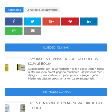
Kategorija
Znanost I Obrazovanje
SLJEDEĆI ČLANAK
TAMOKSIFEN ILI ANASTROZOL - USPOREDBA I
KOJA JE BOLJA
Svakoj osmoj ženi dijagnosticiran je rak dojke. Jedan slučaj
u stotinu kada bolest pogađa muškarce. Uz pravovremenu
dijagnozu, sveobuhvatno liječenje, rak dojke je izlječiv.
Među terapijskim sredstvima koriste se antagonisti...
PRETHODNI ČLANAK
TAFEN ILI NASONEX U ČEMU SE RAZLIKUJU I KOJI
JE BOLJI