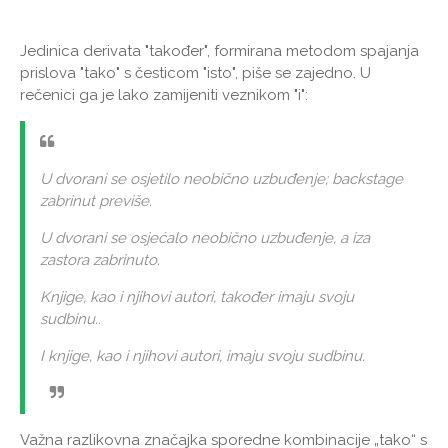
Jedinica derivata "također", formirana metodom spajanja
prislova "tako" s česticom "isto", piše se zajedno. U
rečenici ga je lako zamijeniti veznikom "i":
U dvorani se osjetilo neobično uzbuđenje; backstage
zabrinut previše.
U dvorani se osjećalo neobično uzbuđenje, a iza
zastora zabrinuto.
Knjige, kao i njihovi autori, također imaju svoju
sudbinu..
I knjige, kao i njihovi autori, imaju svoju sudbinu.
Važna razlikovna značajka sporedne kombinacije „tako“ s