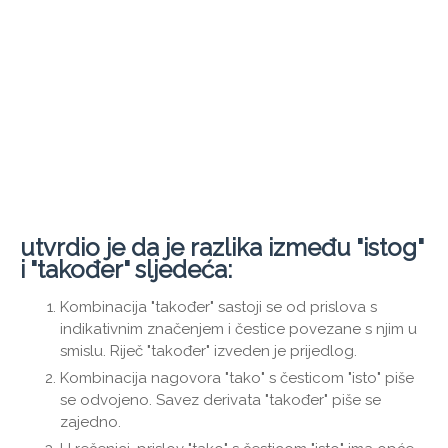
utvrdio je da je razlika između "istog"
i "također" sljedeća:
Kombinacija "također" sastoji se od prislova s ​​
indikativnim značenjem i čestice povezane s njim u
smislu. Riječ "također" izveden je prijedlog.
Kombinacija nagovora "tako" s česticom "isto" piše
se odvojeno. Savez derivata "također" piše se
zajedno.