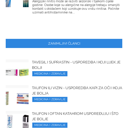
Alergijski rinitis može se razviti sezonski i tijekom cijele
godine. Osobe koje su alergične na alergije trebaju smanjiti
kontakt s okidačem koji uzrokuje ovu vrstu rinitisa. Počnite
uzimati antihistaminike na...
ZANIMLJIVI ČLANCI
TAVEGIL I SUPRASTIN - USPOREDBA I KOJI LIJEK JE
BOLJI
MEDICINA I ZDRAVLJE
TAUFON ILI VIZIN - USPOREDBA KAPI ZA OČI I KOJA
JE BOLJA
MEDICINA I ZDRAVLJE
TAUFON I OFTAN KATAHROM USPOREĐUJU I ŠTO
JE BOLJE
MEDICINA I ZDRAVLJE