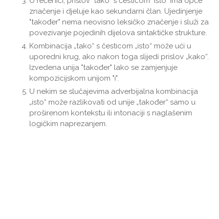
U rečenici, prislov "tako" s česticom "isto" ima opće
značenje i djeluje kao sekundarni član. Ujedinjenje
"također" nema neovisno leksičko značenje i služi za
povezivanje pojedinih dijelova sintaktičke strukture.
Kombinacija „tako“ s česticom „isto“ može ući u
uporedni krug, ako nakon toga slijedi prislov „kako“.
Izvedena unija "također" lako se zamjenjuje
kompozicijskom unijom "i".
U nekim se slučajevima adverbijalna kombinacija
„isto“ može razlikovati od unije „također“ samo u
proširenom kontekstu ili intonaciji s naglašenim
logičkim naprezanjem.