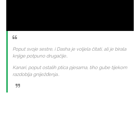
Poput svoje sestre, i Dasha je voljela čitati, ali je birala
knjige potpuno drugačije..
Kanari, poput ostalih ptica pjesama, tiho gube tijekom
razdoblja gniježđenja..