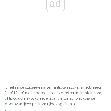
ad
U nekim se slučajevima semantička razlika između riječi
"isto" i "isto" može odrediti samo proširenim kontekstom,
uključujući nekoliko rečenica, ili intonacijom, koja se
podrazumijeva prilikom njihovog čitanja: