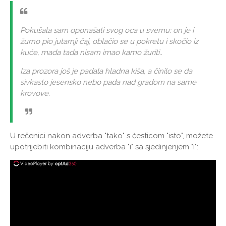
Pokušala sam oponašati svog oca u svemu: on je i
žurno pio jutarnji čaj, oblačio se u pokretu i skočio iz
kuće, mada tada nisam imao kamo žuriti..
Iza prozora još je padala hladna kiša, a činilo se da
sivkasto jesensko nebo pada nad gradom na same
krovove.
U rečenici nakon adverba "tako" s česticom "isto", možete
upotrijebiti kombinaciju adverba "i" sa sjedinjenjem "i":