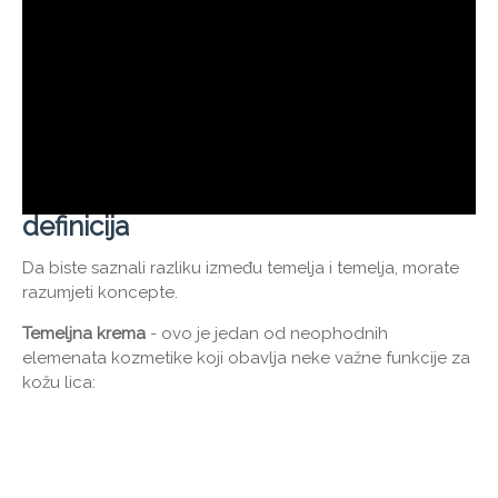
definicija
Da biste saznali razliku između temelja i temelja, morate
razumjeti koncepte.
Temeljna krema
- ovo je jedan od neophodnih
elemenata kozmetike koji obavlja neke važne funkcije za
kožu lica: