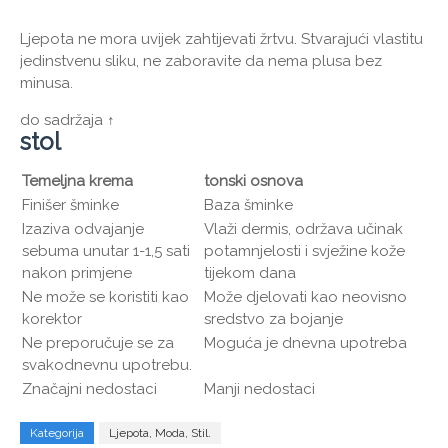
Ljepota ne mora uvijek zahtijevati žrtvu. Stvarajući vlastitu
jedinstvenu sliku, ne zaboravite da nema plusa bez
minusa.
do sadržaja ↑
stol
Temeljna krema
tonski osnova
Finišer šminke
Baza šminke
Izaziva odvajanje
Vlaži dermis, održava učinak
sebuma unutar 1-1,5 sati
potamnjelosti i svježine kože
nakon primjene
tijekom dana
Ne može se koristiti kao
Može djelovati kao neovisno
korektor
sredstvo za bojanje
Ne preporučuje se za
Moguća je dnevna upotreba
svakodnevnu upotrebu.
Značajni nedostaci
Manji nedostaci
Kategorija
Ljepota, Moda, Stil.