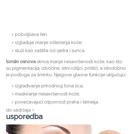
poboljšava ten
izglađuje manje oštećenja kože;
služi kao zaštita od vjetra i sunca.
tonski osnova
skriva manje nesavršenosti kože, kao što
su pigmentacija, izbočine, sitni ožiljci, prištići, a istodobno
je podloga za šminku. Njegove glavne funkcije uključuju:
izglađivanje prirodnog tona lica;
maskiranje nesavršenosti kože;
povećavajući otpornost praha i temelja.
do sadržaja ↑
usporedba