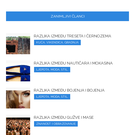
ZANIMLJIVI ČLANCI
RAZLIKA IZMEĐU TRESETA I ČERNOZEMA
KUĆA, VIKENDICA, GRADNJA
RAZLIKA IZMEĐU NAUTIČARA I MOKASINA
LJEPOTA, MODA, STIL.
RAZLIKA IZMEĐU BOJENJA I BOJENJA
LJEPOTA, MODA, STIL.
RAZLIKA IZMEĐU GUŽVE I MASE
ZNANOST I OBRAZOVANJE