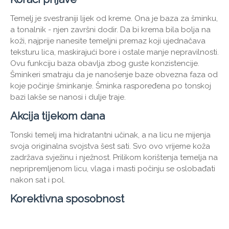
Temelj je svestraniji lijek od kreme. Ona je baza za šminku,
a tonalnik - njen završni dodir. Da bi krema bila bolja na
koži, najprije nanesite temeljni premaz koji ujednačava
teksturu lica, maskirajući bore i ostale manje nepravilnosti.
Ovu funkciju baza obavlja zbog guste konzistencije.
Šminkeri smatraju da je nanošenje baze obvezna faza od
koje počinje šminkanje. Šminka raspoređena po tonskoj
bazi lakše se nanosi i dulje traje.
Akcija tijekom dana
Tonski temelj ima hidratantni učinak, a na licu ne mijenja
svoja originalna svojstva šest sati. Svo ovo vrijeme koža
zadržava svježinu i nježnost. Prilikom korištenja temelja na
nepripremljenom licu, vlaga i masti počinju se oslobađati
nakon sat i pol.
Korektivna sposobnost