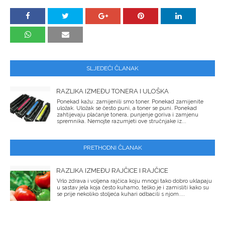
SLJEDEĆI ČLANAK
RAZLIKA IZMEĐU TONERA I ULOŠKA
Ponekad kažu: zamijenili smo toner. Ponekad zamijenite
uložak. Uložak se često puni, a toner se puni. Ponekad
zahtijevaju plaćanje tonera, punjenje goriva i zamjenu
spremnika. Nemojte razumjeti ove stručnjake iz...
PRETHODNI ČLANAK
RAZLIKA IZMEĐU RAJČICE I RAJČICE
Vrlo zdrava i voljena rajčica koju mnogi tako dobro uklapaju
u sastav jela koja često kuhamo, teško je i zamisliti kako su
se prije nekoliko stoljeća kuhari odbacili s njom....