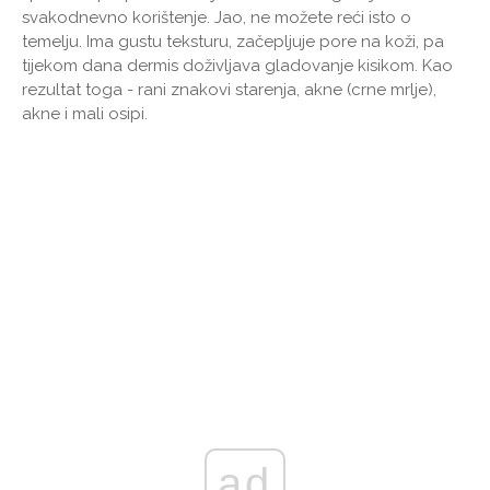
svakodnevno korištenje. Jao, ne možete reći isto o
temelju. Ima gustu teksturu, začepljuje pore na koži, pa
tijekom dana dermis doživljava gladovanje kisikom. Kao
rezultat toga - rani znakovi starenja, akne (crne mrlje),
akne i mali osipi.
ad